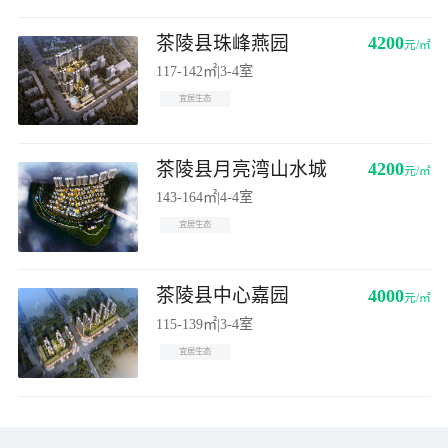
茶陵县珠峰燕园
4200
元/㎡
117-142㎡
|
3-4室
宜居生态
茶陵县月亮湾山水城
4200
元/㎡
143-164㎡
|
4-4室
宜居生态
茶陵县中心嘉园
4000
元/㎡
115-139㎡
|
3-4室
宜居生态