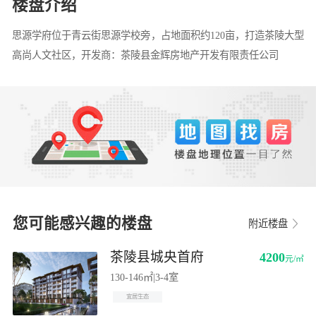
楼盘介绍
思源学府位于青云街思源学校旁，占地面积约120亩，打造茶陵大型
高尚人文社区，开发商：茶陵县金辉房地产开发有限责任公司
您可能感兴趣的楼盘
附近楼盘
茶陵县城央首府
4200
元/㎡
130-146㎡
|
3-4室
宜居生态