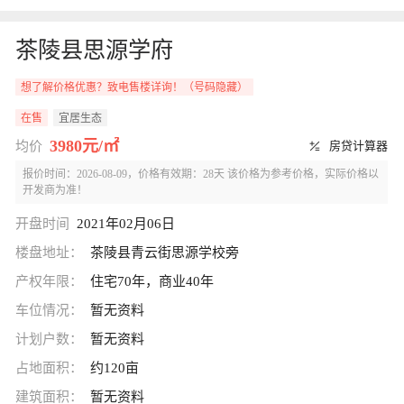
茶陵县思源学府
想了解价格优惠？致电售楼详询！（号码隐藏）
在售
宜居生态
3980元/㎡
均价
房贷计算器
报价时间：2026-08-09，价格有效期：28天 该价格为参考价格，实际价格以
开发商为准！
开盘时间
2021年02月06日
楼盘地址：
茶陵县青云街思源学校旁
产权年限：
住宅70年，商业40年
车位情况：
暂无资料
计划户数：
暂无资料
占地面积：
约120亩
建筑面积：
暂无资料