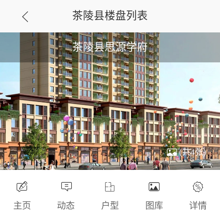
茶陵县楼盘列表
茶陵县思源学府
(共4张)
主页
动态
户型
图库
详情