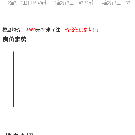
2室2厅2卫
|
116.40
㎡
2室2厅2卫
|
102.32
㎡
4室2厅2卫
|
132.9
楼盘均价：
3980
元/平米 ( 注 :
价格仅供参考！
)
房价走势