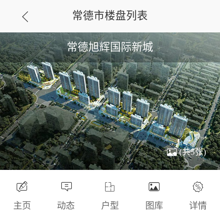
常德市楼盘列表
常德旭辉国际新城
(共5张)
主页
动态
户型
图库
详情