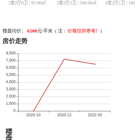
3室2厅0卫
|
85.00
㎡
3室2厅2卫
|
108.00
㎡
4室2厅2卫
|
180.0
楼盘均价：
6500
元/平米 ( 注 :
价格仅供参考！
)
房价走势
楼
盘