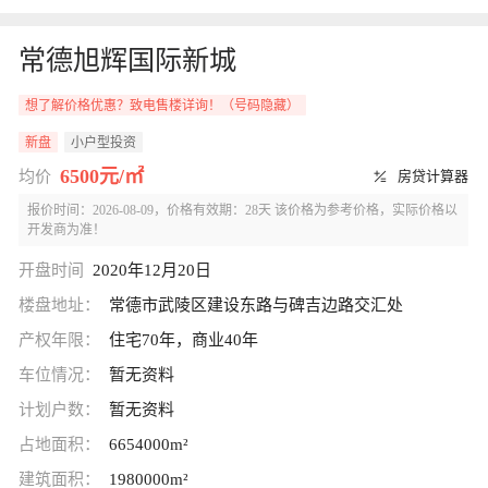
常德旭辉国际新城
想了解价格优惠？致电售楼详询！（号码隐藏）
新盘
小户型投资
6500元/㎡
均价
房贷计算器
报价时间：2026-08-09，价格有效期：28天 该价格为参考价格，实际价格以
开发商为准！
开盘时间
2020年12月20日
楼盘地址：
常德市武陵区建设东路与碑吉边路交汇处
产权年限：
住宅70年，商业40年
车位情况：
暂无资料
计划户数：
暂无资料
占地面积：
6654000m²
建筑面积：
1980000m²