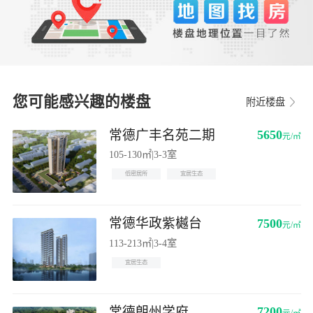
您可能感兴趣的楼盘
附近楼盘
常德广丰名苑二期
5650
元/㎡
105-130㎡
|
3-3室
低密居所
宜居生态
常德华政紫樾台
7500
元/㎡
113-213㎡
|
3-4室
宜居生态
常德朗州学府
7200