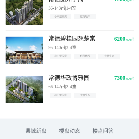
元/㎡
36-143㎡
|
1-4室
小户型投资
教育地产
常德碧桂园翘楚棠
6200
元/㎡
95-140㎡
|
3-4室
小户型投资
低密居所
宜居生态
常德华政博雅园
7300
元/㎡
66-142㎡
|
2-4室
小户型投资
宜居生态
县城新盘
楼盘动态
楼盘问答