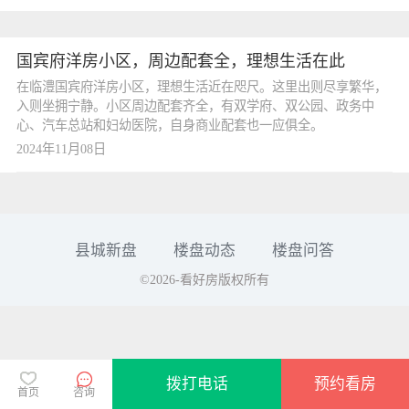
国宾府洋房小区，周边配套全，理想生活在此
在临澧国宾府洋房小区，理想生活近在咫尺。这里出则尽享繁华，
入则坐拥宁静。小区周边配套齐全，有双学府、双公园、政务中
心、汽车总站和妇幼医院，自身商业配套也一应俱全。
2024年11月08日
县城新盘
楼盘动态
楼盘问答
©2026-看好房版权所有
拨打电话
预约看房
首页
咨询