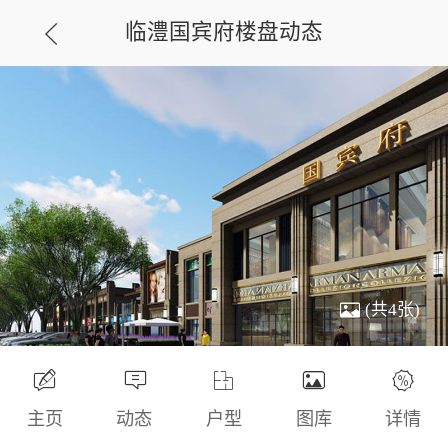
临澧国宾府楼盘动态
(共4张)
主页
动态
户型
图库
详情