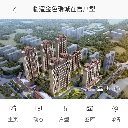
临澧金色瑞城在售户型
(共5张)
主页
动态
户型
图库
详情