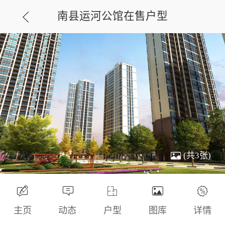
南县运河公馆在售户型
(共3张)
主页
动态
户型
图库
详情