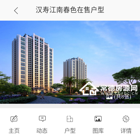
汉寿江南春色在售户型
(共8张)
主页
动态
户型
图库
详情