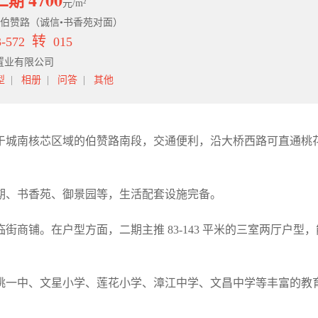
二期
元/m²
伯赞路（诚信•书香苑对面）
转
-572
015
置业有限公司
型
|
相册
|
问答
|
其他
于城南核芯区域的伯赞路南段，交通便利，沿大桥西路可直通桃
 期、书香苑、御景园等，生活配套设施完备。
商铺。在户型方面，二期主推 83-143 平米的三室两厅户型，
桃一中、文星小学、莲花小学、漳江中学、文昌中学等丰富的教