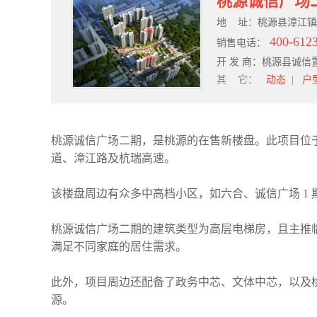
桃源诚信广场
地
址：桃源县漳江镇
400-6123
销售电话：
开
发
商：桃源县诚信
其
它：
动态
|
户
桃源诚信广场二期，是桃源的在售新楼盘。此项目位
道、漳江路及杭瑞高速。
该楼盘周边有众多中高档小区，如六合、诚信广场 1
桃源诚信广场二期的建筑类型为高层电梯房，且主推临街
满足不同家庭的居住需求。
此外，项目周边还配备了政务中芯、文体中芯，以及
源。