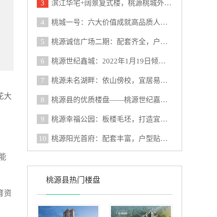
3
滨江华宅+阔景复式楼，桃源桃城外滩满足您的需求
4
桃城一号：六大价值成就高品质人居典范
5
桃源诚信广场二期：配套齐全，户型多样的优质楼盘
6
桃源世纪鑫城：2022年1月19日倾城开盘
7
桃源未名湖畔：依山傍校，宜居易居的优选楼盘
花大
8
桃源县的优质楼盘——桃源世纪嘉园，等你来品鉴
9
桃源幸福公园：板楼毛坯，打造宜居生态家园
10
桃源阳光首府：配套丰富，户型贴心的优质楼盘
能
桃源县热门楼盘
育资