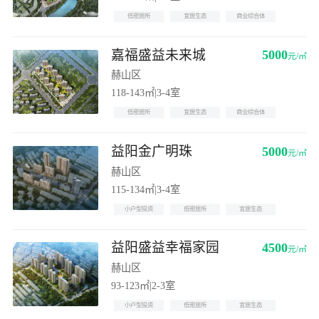
低密居所
宜居生态
商业综合体
嘉福盛益未来城
5000
元/㎡
赫山区
118-143㎡
|
3-4室
低密居所
宜居生态
商业综合体
益阳金广明珠
5000
元/㎡
赫山区
115-134㎡
|
3-4室
小户型投资
低密居所
宜居生态
益阳盛益幸福家园
4500
元/㎡
赫山区
93-123㎡
|
2-3室
小户型投资
低密居所
宜居生态