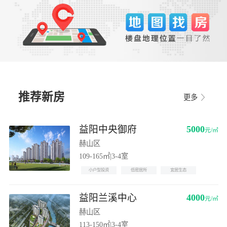
推荐新房
更多
益阳中央御府
5000
元/㎡
赫山区
109-165㎡
|
3-4室
小户型投资
低密居所
宜居生态
益阳兰溪中心
4000
元/㎡
赫山区
113-150㎡
|
3-4室