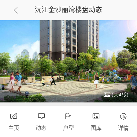
沅江金沙丽湾楼盘动态
(共4张)
主页
动态
户型
图库
详情