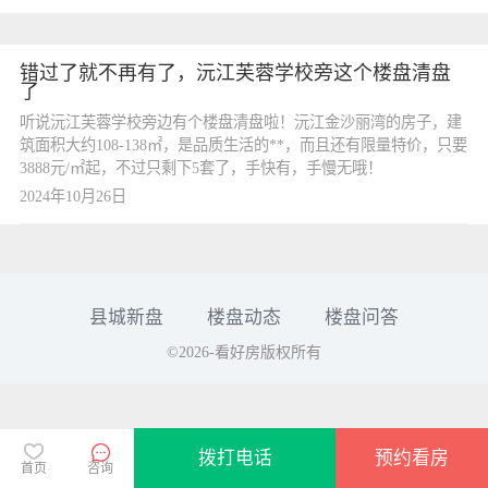
错过了就不再有了，沅江芙蓉学校旁这个楼盘清盘
了
听说沅江芙蓉学校旁边有个楼盘清盘啦！沅江金沙丽湾的房子，建
筑面积大约108-138㎡，是品质生活的**，而且还有限量特价，只要
3888元/㎡起，不过只剩下5套了，手快有，手慢无哦！
2024年10月26日
县城新盘
楼盘动态
楼盘问答
©2026-看好房版权所有
拨打电话
预约看房
首页
咨询