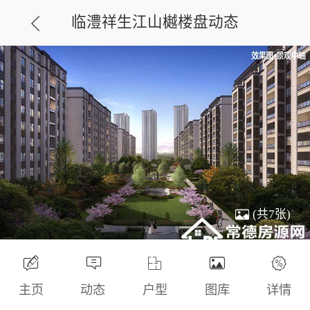
临澧祥生江山樾楼盘动态
(共7张)
主页
动态
户型
图库
详情