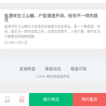
临澧祥生江山樾，户型通透开阔，给你不一样的居
住
临澧祥生江山樾位于临澧县安福镇月亮岛西岛，是一个集旅游、休
闲、娱乐为一体的宜居之所。这里出则繁华，入则宁静，都市生活
与健康自然相映成趣。
2024年11月07日
县城新盘
楼盘动态
楼盘问答
©2026-看好房版权所有
拨打电话
预约看房
首页
咨询