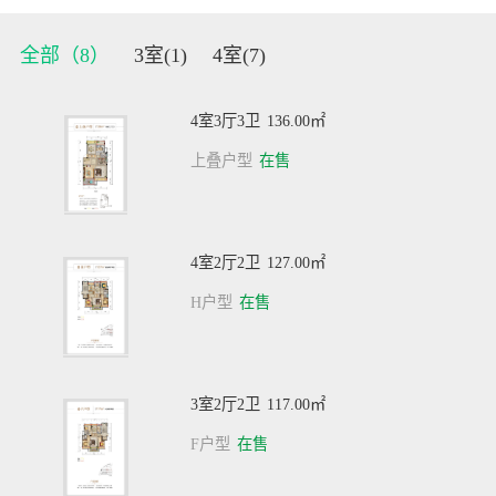
全部（
8
）
3室(
1
)
4室(
7
)
4室3厅3卫
136.00㎡
上叠户型
在售
4室2厅2卫
127.00㎡
H户型
在售
3室2厅2卫
117.00㎡
F户型
在售