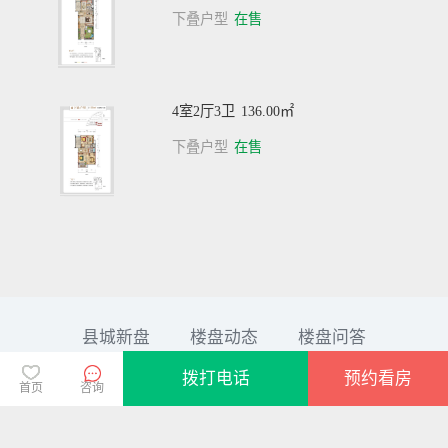
下叠户型
在售
4室2厅3卫
136.00㎡
下叠户型
在售
县城新盘
楼盘动态
楼盘问答
©2026-看好房版权所有
拨打电话
预约看房
首页
咨询