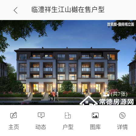
临澧祥生江山樾在售户型
(共7张)
主页
动态
户型
图库
详情