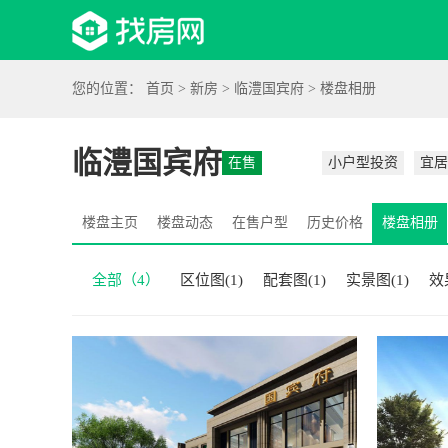
首页
新房
资讯
您的位置：
首页
>
新房
>
临澧国宾府
>
楼盘相册
临澧国宾府
在售
小户型投资
宜居
楼盘主页
楼盘动态
在售户型
历史价格
楼盘相册
全部（4）
区位图(1)
配套图(1)
实景图(1)
效