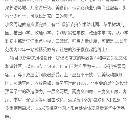
果长浩影城、儿童游乐场、美食街、琼湖路商业街等商业配套，步
行**即可**，可以说是家门口的繁华。
小区周边教育资源完善，有“红樱新节拍艺术幼儿园、苹果树幼儿
园、桔园小学、政通小学、南洞庭实验学校、政通中学”等，从小学
到初中都是沅江重点学校，口碑好、师资力量雄厚，可谓是1.5公里
范围内12年一站式精英教育，让您的孩子羸在起跑线上！
项目以新中式风格设计，提倡酒店式的精致省心和中式邻里文化
和谐社区。以105㎡、114㎡、125㎡三种户型为主，5.8米挑空奢阔
客厅，尊享双层空间豪奢感受，上下层互不干扰，完美级动静分
区，灵活空间，收放自如，得房率远超110%，**重要的是他的设计
预留了**的改造潜力，一层变两层，两房变四房，三房变五房，客
厅、书房、瑜伽房等可自由改造，满足每个家庭喜欢和人口空间的
多重使用需求， 6.5米宽挑空**落地阳台处处体现尊贵豪华生活品
味。