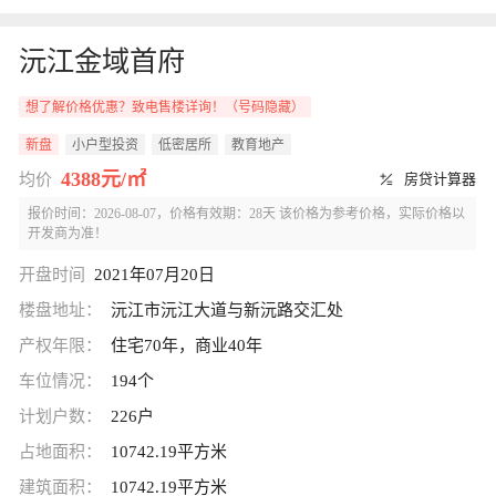
沅江金域首府
想了解价格优惠？致电售楼详询！（号码隐藏）
新盘
小户型投资
低密居所
教育地产
4388元/㎡
均价
房贷计算器
报价时间：2026-08-07，价格有效期：28天 该价格为参考价格，实际价格以
开发商为准！
开盘时间
2021年07月20日
楼盘地址：
沅江市沅江大道与新沅路交汇处
产权年限：
住宅70年，商业40年
车位情况：
194个
计划户数：
226户
占地面积：
10742.19平方米
建筑面积：
10742.19平方米