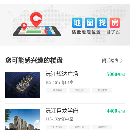
您可能感兴趣的楼盘
附近楼盘
沅江辉达广场
5000
元/㎡
109-161㎡
|
3-4室
小户型投资
低密居所
宜居生态
沅江巨龙学府
4400
元/㎡
115-132㎡
|
3-4室
小户型投资
宜居生态
公园地产