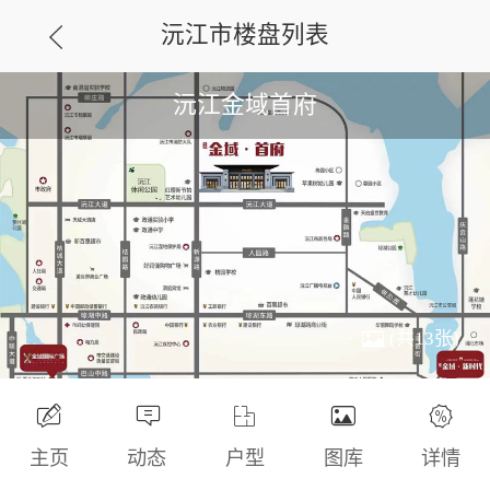
沅江市楼盘列表
沅江金域首府
(共13张)
主页
动态
户型
图库
详情