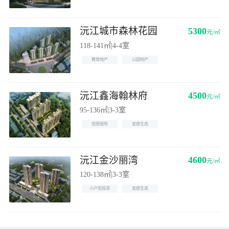
沅江城市森林花园
5300
元/㎡
118-141㎡
|
4-4室
教育地产
公园地产
沅江鑫海翰林府
4500
元/㎡
95-136㎡
|
3-3室
低密居所
宜居生态
沅江金沙丽湾
4600
元/㎡
120-138㎡
|
3-3室
小户型投资
宜居生态