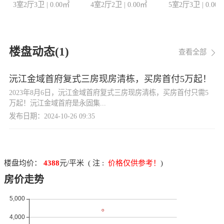
3室2厅3卫
|
0.00
㎡
4室2厅2卫
|
0.00
㎡
5室2厅3卫
|
0.00
楼盘动态(
1
)
查看全部
沅江金域首府复式三房现房清栋，买房首付5万起！
2023年8月6日，沅江金域首府复式三房现房清栋，买房首付只需5
万起！沅江金域首府是永固集...
发布日期：2024-10-26 09:35
楼盘均价：
4388
元/平米 ( 注 :
价格仅供参考！
)
房价走势