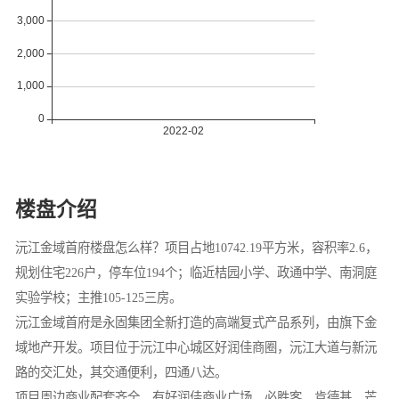
楼盘介绍
沅江金域首府楼盘怎么样？项目占地10742.19平方米，容积率2.6，
规划住宅226户，停车位194个；临近桔园小学、政通中学、南洞庭
实验学校；主推105-125三房。
沅江金域首府是永固集团全新打造的高端复式产品系列，由旗下金
域地产开发。项目位于沅江中心城区好润佳商圈，沅江大道与新沅
路的交汇处，其交通便利，四通八达。
项目周边商业配套齐全，有好润佳商业广场、必胜客、肯德基、芒