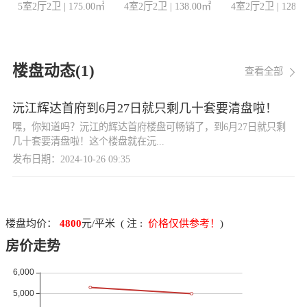
5室2厅2卫
|
175.00
㎡
4室2厅2卫
|
138.00
㎡
4室2厅2卫
|
128.0
楼盘动态(
1
)
查看全部
沅江辉达首府到6月27日就只剩几十套要清盘啦！
嘿，你知道吗？沅江的辉达首府楼盘可畅销了，到6月27日就只剩
几十套要清盘啦！这个楼盘就在沅...
发布日期：2024-10-26 09:35
楼盘均价：
4800
元/平米 ( 注 :
价格仅供参考！
)
房价走势