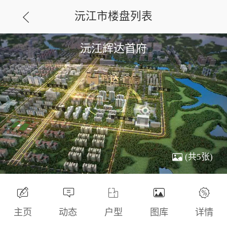
沅江市楼盘列表
沅江辉达首府
(共5张)
主页
动态
户型
图库
详情