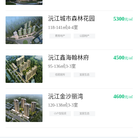
沅江城市森林花园
5300
元/㎡
118-141㎡
|
4-4室
教育地产
公园地产
沅江鑫海翰林府
4500
元/㎡
95-136㎡
|
3-3室
低密居所
宜居生态
沅江金沙丽湾
4600
元/㎡
120-138㎡
|
3-3室
小户型投资
宜居生态