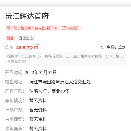
沅江辉达首府
想了解价格优惠？致电售楼详询！（号码隐藏）
新盘
宜居生态
4800元/㎡
均价
房贷计算器
报价时间：2026-08-07，价格有效期：28天 该价格为参考价格，实际价格以
开发商为准！
开盘时间
2022年01月01日
楼盘地址：
沅江市沅田路与沅江大道交汇处
产权年限：
住宅70年，商业40年
车位情况：
暂无资料
计划户数：
暂无资料
占地面积：
暂无资料
建筑面积：
暂无资料