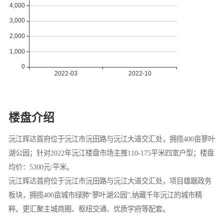
楼盘介绍
沅江辉达首府位于沅江市沅田路与沅江大道交汇处，拥揽400亩蓼叶
湖公园；针对2022年沅江楼盘市场主推110-175平米四室户型；楼盘
均价：5300元/平米。
沅江辉达首府位于沅江市沅田路与沅江大道交汇处，项目雄踞政务
板块，拥揽400亩城市绿肺“蓼叶湖公园”,纳藏千年沅江的城市精
粹。更汇聚主城商圈、枢纽交通、优质学府等配套。