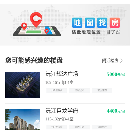
您可能感兴趣的楼盘
附近楼盘
沅江辉达广场
5000
元/㎡
109-161㎡
|
3-4室
小户型投资
低密居所
宜居生态
沅江巨龙学府
4400
元/㎡
115-132㎡
|
3-4室
小户型投资
宜居生态
公园地产