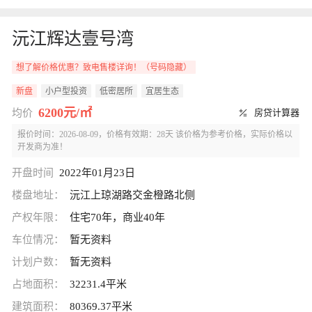
沅江辉达壹号湾
想了解价格优惠？致电售楼详询！（号码隐藏）
新盘
小户型投资
低密居所
宜居生态
6200元/㎡
均价
房贷计算器
报价时间：2026-08-09，价格有效期：28天 该价格为参考价格，实际价格以
开发商为准！
开盘时间
2022年01月23日
楼盘地址：
沅江上琼湖路交金橙路北侧
产权年限：
住宅70年，商业40年
车位情况：
暂无资料
计划户数：
暂无资料
占地面积：
32231.4平米
建筑面积：
80369.37平米