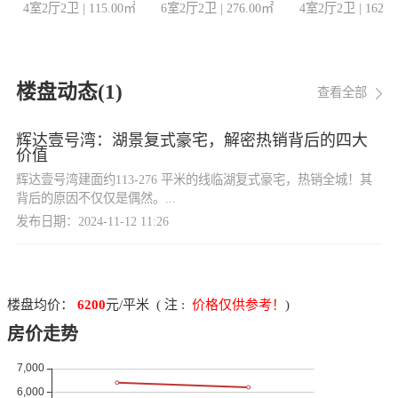
4室2厅2卫
|
115.00
㎡
6室2厅2卫
|
276.00
㎡
4室2厅2卫
|
162.0
楼盘动态(
1
)
查看全部
辉达壹号湾：湖景复式豪宅，解密热销背后的四大
价值
辉达壹号湾建面约113-276 平米的线临湖复式豪宅，热销全城！其
背后的原因不仅仅是偶然。...
发布日期：2024-11-12 11:26
楼盘均价：
6200
元/平米 ( 注 :
价格仅供参考！
)
房价走势