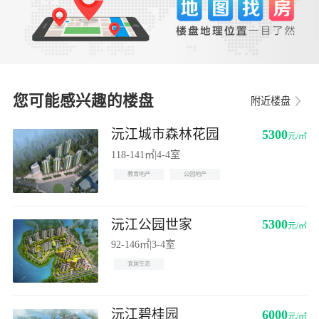
您可能感兴趣的楼盘
附近楼盘
沅江城市森林花园
5300
元/㎡
118-141㎡
|
4-4室
教育地产
公园地产
沅江公园世家
5300
元/㎡
92-146㎡
|
3-4室
宜居生态
沅江碧桂园
6000
元/㎡