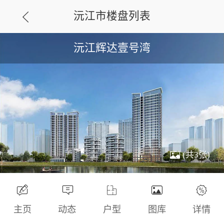
沅江市楼盘列表
沅江辉达壹号湾
(共3张)
主页
动态
户型
图库
详情