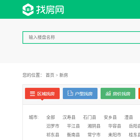
首页
新房
资讯
您的位置：
首页
>
新房
城市:
全部
汉寿县
石门县
安乡县
澧县
汨罗市
平江县
湘阴县
华容县
岳阳
祁东县
衡南县
常宁市
耒阳市
桂东