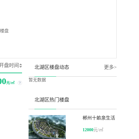
楼盘
开盘时间
北湖区楼盘动态
更多
>
00
暂无数据
元/㎡
北湖区热门楼盘
郴州十畝泉生活
12000
元/㎡