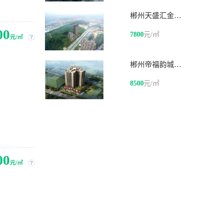
郴州天盛汇金时代
00
7800
元/㎡
元/㎡
郴州帝福韵城市之心
8500
元/㎡
00
元/㎡