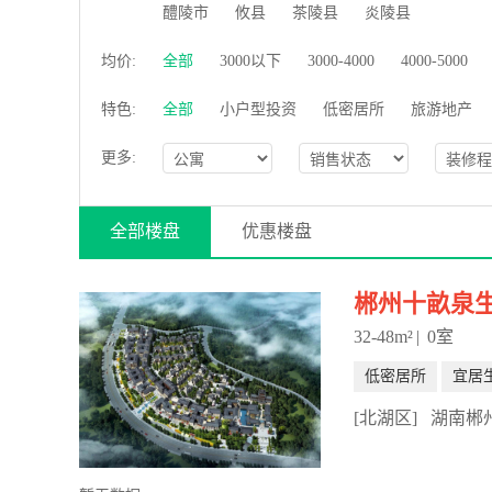
醴陵市
攸县
茶陵县
炎陵县
均价:
全部
3000以下
3000-4000
4000-5000
特色:
全部
小户型投资
低密居所
旅游地产
更多:
全部楼盘
优惠楼盘
郴州十畝泉
32-48m²
|
0室
低密居所
宜居
[北湖区]
湖南郴