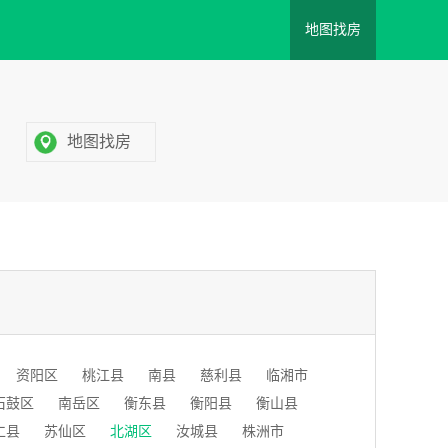
地图找房
地图找房
资阳区
桃江县
南县
慈利县
临湘市
石鼓区
南岳区
衡东县
衡阳县
衡山县
仁县
苏仙区
北湖区
汝城县
株洲市