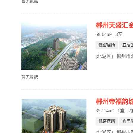
暂无数据
郴州天盛汇
58-64m²
|
3室
低密居所
宜居
[北湖区]
郴州市
暂无数据
郴州帝福韵
35-114m²
|
1室
|
2
低密居所
宜居
[北湖区]
郴州市