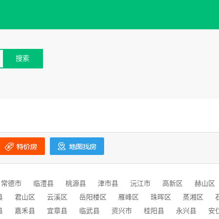
常德市
临澧县
桃源县
津市县
沅江市
高新区
赫山区
县
君山区
云溪区
岳阳楼区
雁峰区
珠晖区
蒸湘区
县
嘉禾县
宜章县
临武县
资兴市
桂阳县
永兴县
安