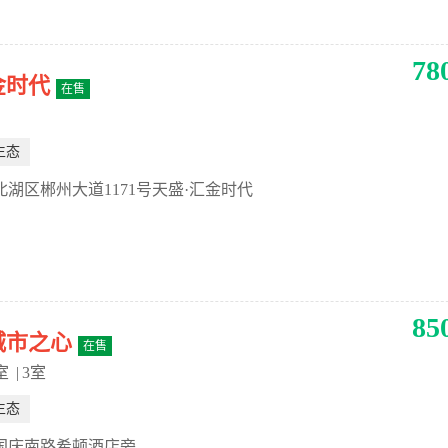
78
金时代
在售
生态
北湖区郴州大道1171号天盛·汇金时代
85
城市之心
在售
室
|
3室
生态
国庆南路希顿酒店旁