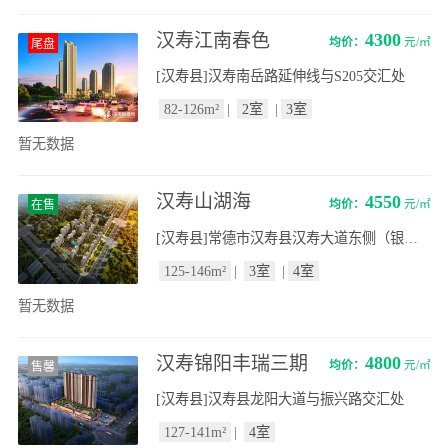
汉寿江南春色
4300
均价：
元/㎡
尾盘
[汉寿县]汉寿南岳路延伸线与S205交汇处
82-126m²
|
2室
|
3室
暂无数据
汉寿山湖海
4550
均价：
元/㎡
在售
[汉寿县]常德市汉寿县汉寿大道东侧（银河世纪汽车城北侧）
125-146m²
|
3室
|
4室
暂无数据
汉寿锦阳丰瑞三期
4800
均价：
元/㎡
售馨
[汉寿县]汉寿县龙阳大道与振兴路交汇处
127-141m²
|
4室