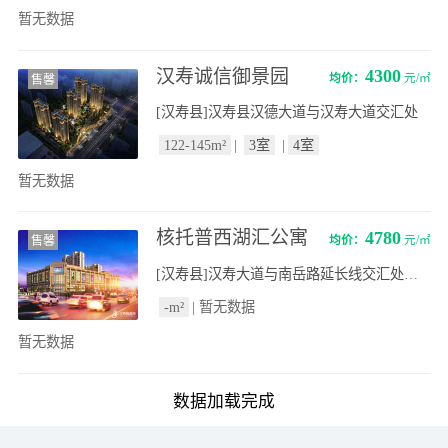
暂无数据
汉寿诚信御景园
4300
均价：
元/㎡
售馨
[汉寿县]汉寿县汉德大道与汉寿大道交汇处
122-145m²
|
3室
|
4室
暂无数据
核托普西湖汇公寓
4780
均价：
元/㎡
售馨
[汉寿县]汉寿大道与南岳路延长线交汇处东南角
-m²
|
暂无数据
暂无数据
数据加载完成