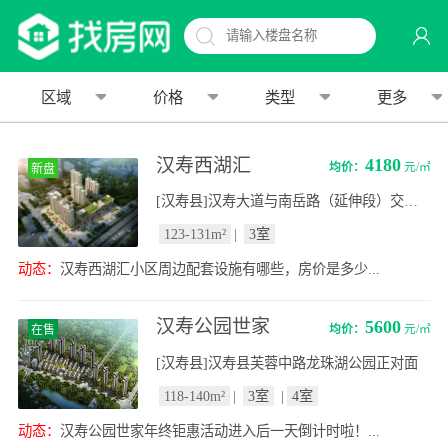
区域
价格
类型
更多
汉寿西湖汇
4180
均价：
元/㎡
新盘
[汉寿县]汉寿大道与南岳路（延伸段）交汇处东南角
123-131m²
|
3室
动态：
汉寿西湖汇小区周边配套设施有哪些，房价是多少...
汉寿公园世家
5600
均价：
元/㎡
在售
[汉寿县]汉寿县芙蓉中路龙珠湖公园正对面
118-140m²
|
3室
|
4室
动态：
汉寿公园世家年终钜惠活动进入后一天倒计时啦！...