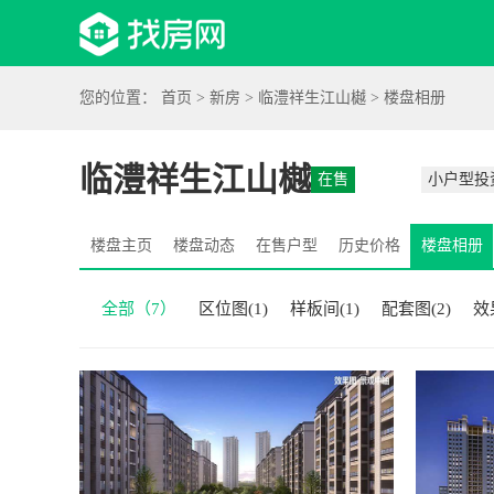
首页
新房
资讯
您的位置：
首页
>
新房
>
临澧祥生江山樾
>
楼盘相册
临澧祥生江山樾
在售
小户型投
楼盘主页
楼盘动态
在售户型
历史价格
楼盘相册
全部（7）
区位图(1)
样板间(1)
配套图(2)
效