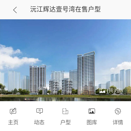
沅江辉达壹号湾在售户型
(共3张)
主页
动态
户型
图库
详情