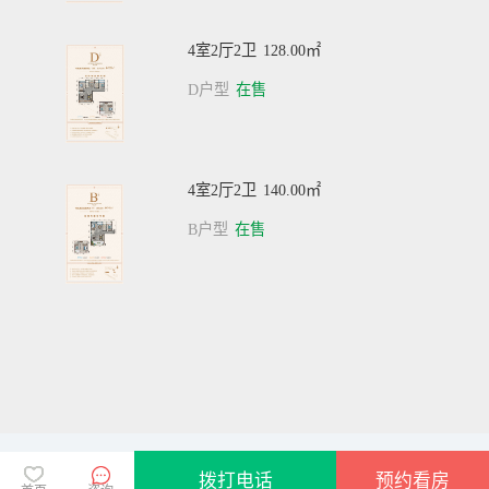
4室2厅2卫
128.00㎡
D户型
在售
4室2厅2卫
140.00㎡
B户型
在售
县城新盘
楼盘动态
楼盘问答
拨打电话
预约看房