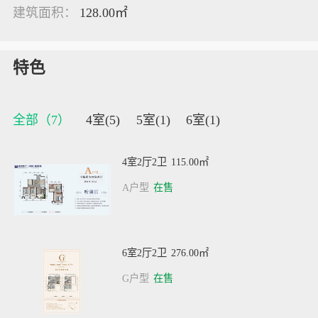
建筑面积：
128.00㎡
特色
全部（
7
）
4室(
5
)
5室(
1
)
6室(
1
)
4室2厅2卫
115.00㎡
A户型
在售
6室2厅2卫
276.00㎡
G户型
在售