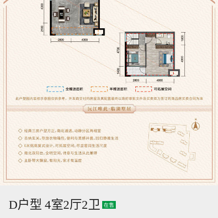
D户型 4室2厅2卫
在售