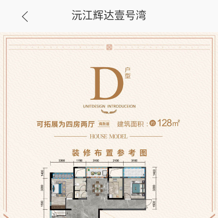
沅江辉达壹号湾