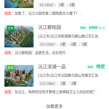
92-146m²
|
3室
|
4室
动态：
加推了，沅江公园世家二期简直太火爆了！...
沅江碧桂园
6000
均价：
元/㎡
在售
[沅江市]沅江市新源路与狮山路口交汇处南100米
115-220m²
|
3室
|
4室
|
5室
动态：
沅江碧桂园：品质生活，近在咫尺...
沅江滨湖一品
待定
均价：
新盘
[沅江市]沅江市沅田路与团山寺路交汇处（市政府北面）
122-148m²
|
3室
|
4室
动态：
在沅江，啥样的住所才算得上是稀缺又让人向往的呢？...
加载更多