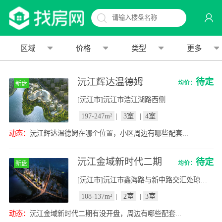
区域
价格
类型
更多
沅江辉达温德姆
待定
均价：
新盘
[沅江市]沅江市浩江湖路西侧
197-247m²
|
3室
|
4室
动态：
沅江辉达温德姆在哪个位置，小区周边有哪些配套...
沅江金域新时代二期
待定
均价：
新盘
[沅江市]沅江市鑫海路与新中路交汇处琼湖中学斜对面
108-137m²
|
2室
|
3室
动态：
沅江金域新时代二期有没开盘，周边有哪些配套...