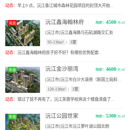
动态：
早上9 点，沅江香江城市森林花园项目的封顶大开始...
沅江鑫海翰林府
4500
均价：
元/㎡
尾盘
[沅江市]沅江鑫海路与石矶湖路交汇处
95-136m²
|
3室
动态：
沅江鑫海翰林府房子好不好？有哪些优势配套...
沅江金沙丽湾
4600
均价：
元/㎡
新盘
[沅江市]沅江市白沙大道旁（新国土局斜对面）
120-138m²
|
3室
动态：
错过了就不再有了，沅江芙蓉学校旁这个楼盘清盘了...
沅江公园世家
5300
均价：
元/㎡
新盘
[沅江市]沅江市沅江蓼叶湖公园北侧