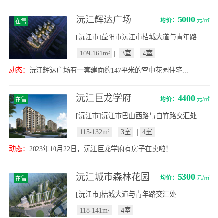
沅江辉达广场
5000
均价：
元/㎡
在售
[沅江市]益阳市沅江市桔城大道与青年路交汇处
109-161m²
|
3室
|
4室
动态：
沅江辉达广场有一套建面约147平米的空中花园住宅...
沅江巨龙学府
4400
均价：
元/㎡
在售
[沅江市]沅江市巴山西路与白竹路交汇处
115-132m²
|
3室
|
4室
动态：
2023年10月22日，沅江巨龙学府有房子在卖啦！...
沅江城市森林花园
5300
均价：
元/㎡
在售
[沅江市]桔城大道与青年路交汇处
118-141m²
|
4室